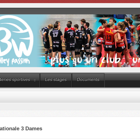
eries sportives
Les stages
Documents
ationale 3 Dames