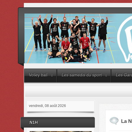
Volley ball
Les samedis du sport
Les Gard
vendredi, 08 août 2026
La N
N1H