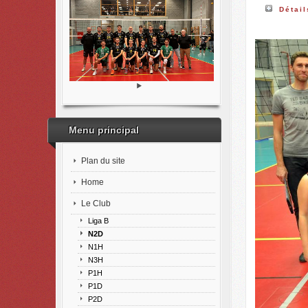
Détail
Menu principal
Plan du site
Home
Le Club
Liga B
N2D
N1H
N3H
P1H
P1D
P2D