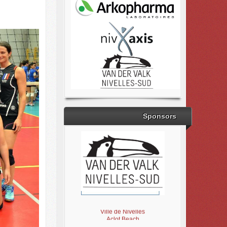
Sponsors
Brabant Wallon
Magic Miroir
Ville de Nivelles
Aclot Beach