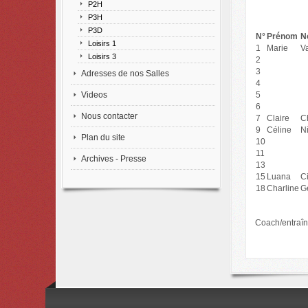
P2H
P3H
P3D
N°
Prénom
N
Loisirs 1
1
Marie
V
Loisirs 3
2
3
Adresses de nos Salles
4
Videos
5
6
Nous contacter
7
Claire
C
9
Céline
N
Plan du site
10
11
Archives - Presse
13
15
Luana
C
18
Charline
G
Coach/entraîn