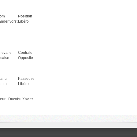
om
Position
ander vorst
Libéro
hevalier
Centrale
icaise
Opposite
ianci
Passeuse
enin
Libéro
eur : Ducobu Xavier