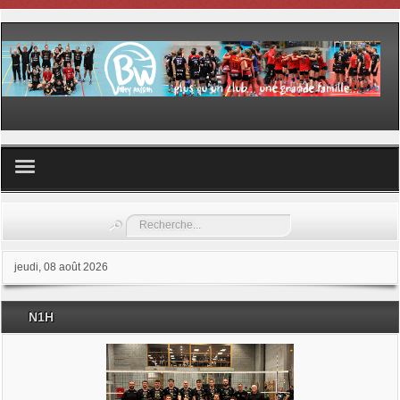
Volley ball
Rechercher
Les samedis du sport
jeudi, 08 août 2026
Les Garderies sportives
N1H
Les stages
Documents