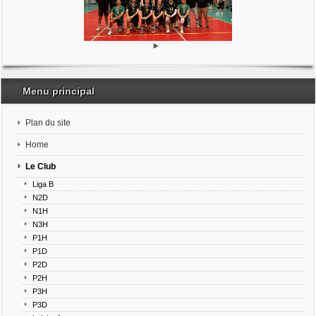
Menu principal
Plan du site
Home
Le Club
Liga B
N2D
N1H
N3H
P1H
P1D
P2D
P2H
P3H
P3D