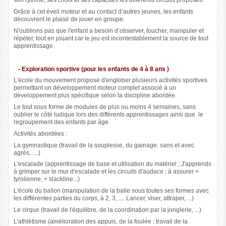
son rythme, ses choix et ses capacités les différents circuits proposés.
Grâce à cet éveil moteur et au contact d’autres jeunes, les enfants
découvrent le plaisir de jouer en groupe.
N'oublions pas que l'enfant a besoin d’observer, toucher, manipuler et
répéter, tout en jouant car le jeu est incontestablement la source de tout
apprentissage.
- Exploration sportive (pour les enfants de 4 à 8 ans )
L'école du mouvement propose d'englober plusieurs activités sportives
permettant un développement moteur complet associé à un
développement plus spécifique selon la discipline abordée.
Le tout sous forme de modules de plus ou moins 4 semaines, sans
oublier le côté ludique lors des différents apprentissages ainsi que le
regroupement des enfants par âge
Activités abordées :
La gymnastique (travail de la souplesse, du gainage, sans et avec
agrès, ....)
L'escalade (apprentissage de base et utilisation du matériel ; J'apprends
à grimper sur le mur d'escalade et les circuits d'audace ; à assurer +
tyrolienne, + slackline...)
L'école du ballon (manipulation de la balle sous toutes ses formes avec
les différentes parties du corps, à 2, 3, .... Lancer, viser, attraper, ...)
Le cirque (travail de l'équilibre, de la coordination par la jonglerie, ...)
L'athlétisme (amélioration des appuis, de la foulée ; travail de la