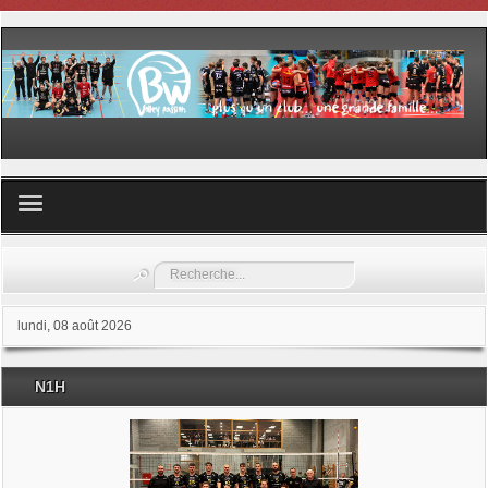
Volley ball
Rechercher
Les samedis du sport
lundi, 08 août 2026
Les Garderies sportives
N1H
Les stages
Documents