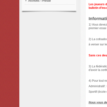
Archives - Presse
Les joueurs d
bulletin d’insc
Informati
1) Vous devez
premier essai 
2) La cotisati
à verser sur 
Sans ces deux
3) La fédérat
d'avoir la cert
4) Pour tout 
Administratif 
Sportif (écol
Nous vous de