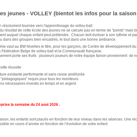
es jeunes - VOLLEY (bientot les infos pour la saison
on résolument tournée vers l'apprentissage du volley-ball.
u résultat de cette école des jeunes ne se calcule pas en terme de "points" mais b
ent auquel chaque enfant peut prétendre. Chacun doit évoluer à son rythme et pa
au dans des groupes bien encadrés, le tout dans une bonne ambiance.
hie vaut au BW Nivelles le titre, pour les garçons, de Centre de développement du 
a Fédération Belge de volley-ball et la Communauté française.
ssement porte ses fruits : plusieurs joueurs de notre équipe fanion proviennent de 
ette réussite :
ture existante performante et sans cesse améliorée
s "pédagogiques" requis pour tous les moniteurs.
s nécessaires investis en temps et en argent.
prise la semaine du 24 aout 2026 .
ison, les enfants sont placés en fonction de leur niveau dans les séances. Une réo
ible en cours d’année en fonction de l’évolution de votre enfant.