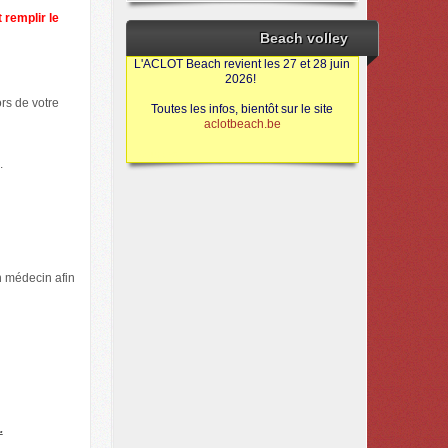
 remplir le
Beach volley
L'ACLOT Beach revient les 27 et 28 juin
2026!
rs de votre
Toutes les infos, bientôt sur le site
aclotbeach.be
Sources
.
n médecin afin
.