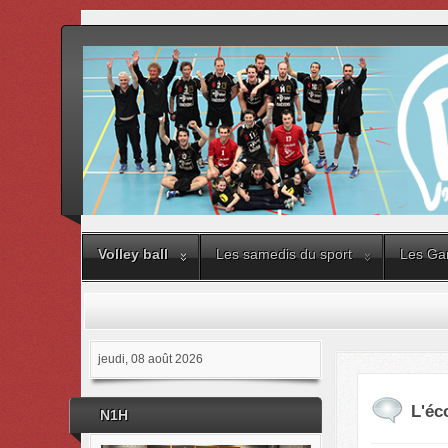
Volley ball
Les samedis du sport
Les Gar
jeudi, 08 août 2026
L'éc
N1H