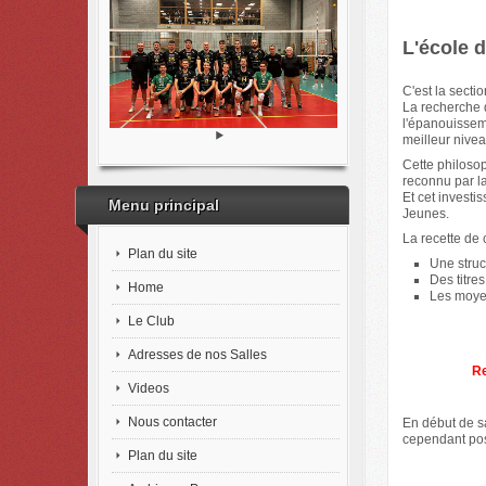
L'école d
C'est la secti
La recherche d
l'épanouissem
meilleur nive
Cette philosop
reconnu par l
Et cet investi
Menu principal
Jeunes.
La recette de c
Plan du site
Une struc
Des titre
Home
Les moyen
Le Club
Adresses de nos Salles
Re
Videos
Nous contacter
En début de sa
cependant poss
Plan du site