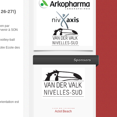
 26-27!)
ien par
rvenir à SON
volley-ball
notre Ecole des
Sponsors
Brabant Wallon
rientation est
Magic Miroir
Ville de Nivelles
Aclot Beach