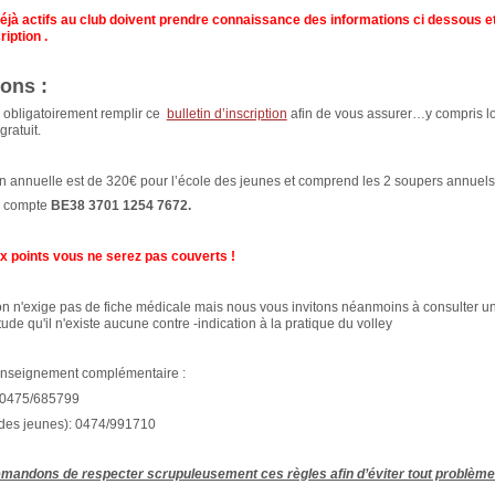
éjà actifs au club doivent prendre connaissance des informations ci dessous et
ription .
ons :
 obligatoirement remplir ce
bulletin d’inscription
afin de vous assurer…y compris lo
gratuit.
on annuelle est de 320€ pour l’école des jeunes et comprend les 2 soupers annuels
le compte
BE38 3701 1254 7672.
 points vous ne serez pas couverts !
ion n'exige pas de fiche médicale mais nous vous invitons néanmoins à consulter u
itude qu'il n'existe aucune contre -indication à la pratique du volley
renseignement complémentaire :
: 0475/685799
e des jeunes): 0474/991710
mandons de respecter scrupuleusement ces règles afin d’éviter tout problème