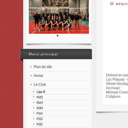
Détail
Menu principal
Plan du site
Debout en par
Home
Luc Paquay - B
Olivier Nicola
Le Club
Accroupi :
Liga B
Michael Creme
Colignon.
N2D
N1H
N3H
P1H
P1D
P2D