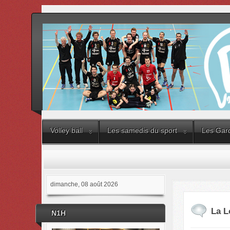
Volley ball
Les samedis du sport
Les Gard
dimanche, 08 août 2026
La L
N1H