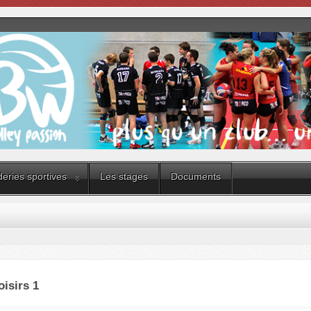
eries sportives
Les stages
Documents
oisirs 1