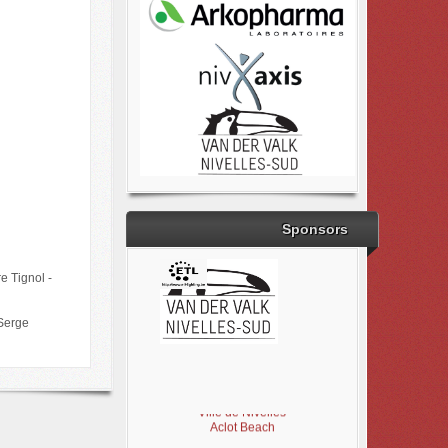
Sponsors
e Tignol -
 Serge
Brabant Wallon
Magic Miroir
Ville de Nivelles
Aclot Beach