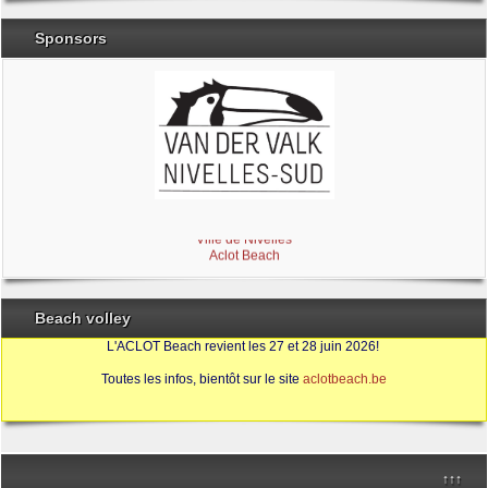
Sponsors
Brabant Wallon
Magic Miroir
Ville de Nivelles
Aclot Beach
Beach volley
L'ACLOT Beach revient les 27 et 28 juin 2026!
Toutes les infos, bientôt sur le site
aclotbeach.be
Sources
↑↑↑