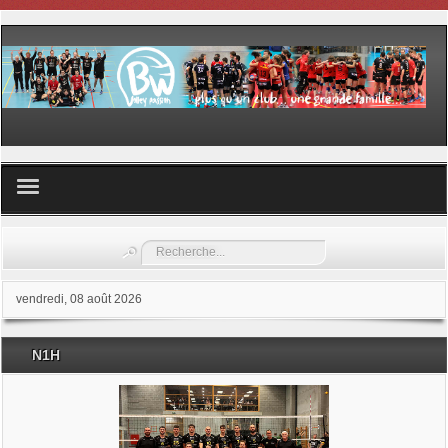
Volley ball
Rechercher
Les samedis du sport
vendredi, 08 août 2026
Les Garderies sportives
N1H
Les stages
Documents