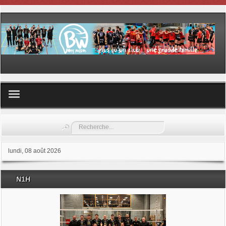
Volley ball
Rechercher
Les samedis du sport
lundi, 08 août 2026
Les Garderies sportives
N1H
Les stages
Documents