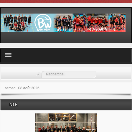
Volley ball
Rechercher
Les samedis du sport
samedi, 08 août 2026
Les Garderies sportives
N1H
Les stages
Documents