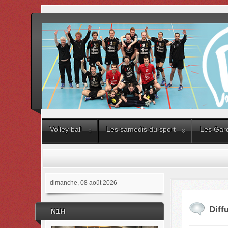
Volley ball
Les samedis du sport
Les Gard
dimanche, 08 août 2026
Diff
N1H