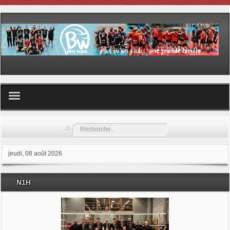
Volley ball
Rechercher
Les samedis du sport
jeudi, 08 août 2026
Les Garderies sportives
N1H
Les stages
Documents