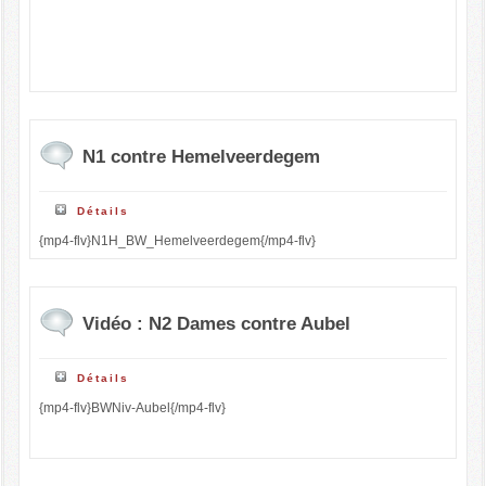
N1 contre Hemelveerdegem
Détails
{mp4-flv}N1H_BW_Hemelveerdegem{/mp4-flv}
Vidéo : N2 Dames contre Aubel
Détails
{mp4-flv}BWNiv-Aubel{/mp4-flv}