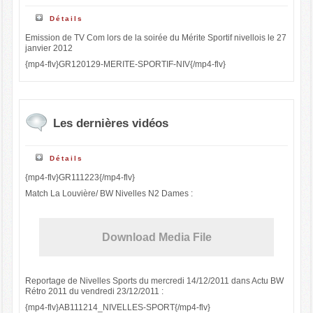
Détails
Emission de TV Com lors de la soirée du Mérite Sportif nivellois le 27
janvier 2012
{mp4-flv}GR120129-MERITE-SPORTIF-NIV{/mp4-flv}
Les dernières vidéos
Détails
{mp4-flv}GR111223{/mp4-flv}
Match La Louvière/ BW Nivelles N2 Dames :
Download Media File
Reportage de Nivelles Sports du mercredi 14/12/2011 dans Actu BW
Rétro 2011 du vendredi 23/12/2011 :
{mp4-flv}AB111214_NIVELLES-SPORT{/mp4-flv}