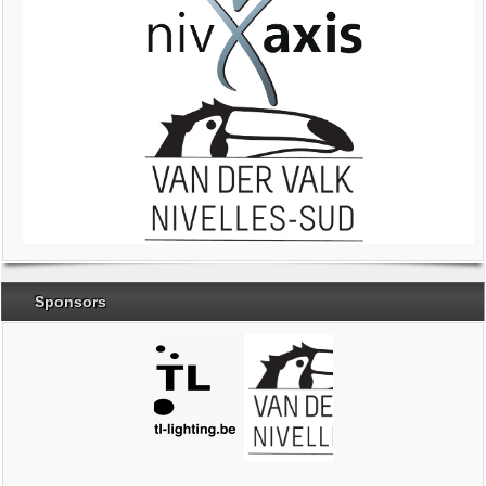
Sponsors
Brabant Wallon
Magic Miroir