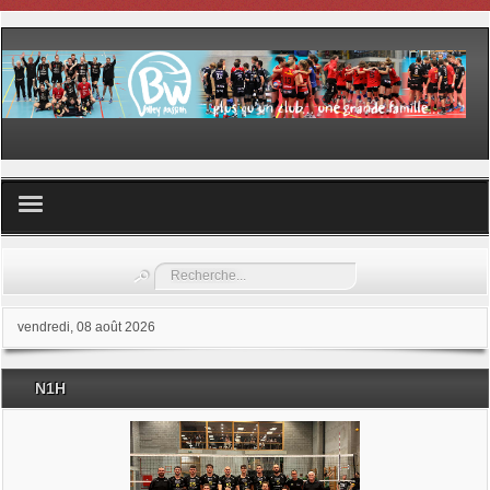
Volley ball
Rechercher
Les samedis du sport
vendredi, 08 août 2026
Les Garderies sportives
N1H
Les stages
Documents