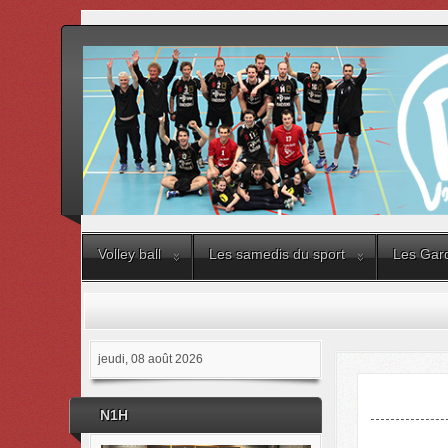
Volley ball
Les samedis du sport
Les Gard
jeudi, 08 août 2026
N1H