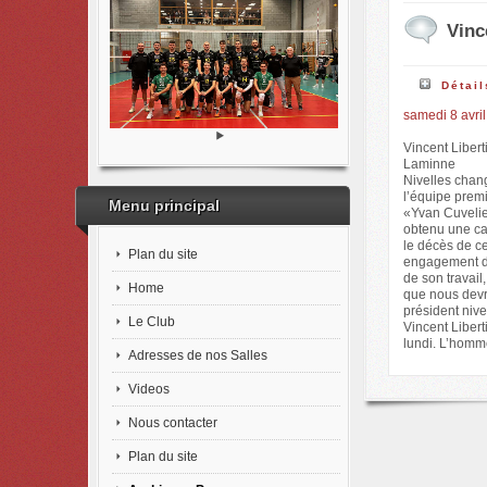
Vinc
Détail
samedi 8 avril
Vincent Libert
Laminne
Nivelles chang
l’équipe premi
Menu principal
«Yvan Cuvelier
obtenu une car
le décès de ce
Plan du site
engagement de
de son travail
Home
que nous devro
président nive
Le Club
Vincent Libert
lundi. L’homm
Adresses de nos Salles
Videos
Nous contacter
Plan du site