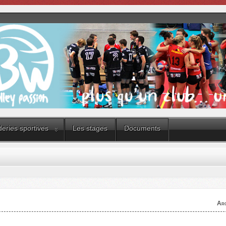
eries sportives
Les stages
Documents
Arc