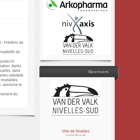
di– Frédéric de
nsabilité de
jusqu’ici
ration. Après
 cartes, sans
Sponsors
mes satisfaits
s modalités
e», annonce le
aînement du
Brabant Wallon
Magic Miroir
Ville de Nivelles
Aclot Beach