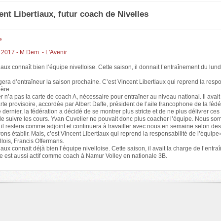
ent Libertiaux, futur coach de Nivelles
s
 2017 - M.Dem. - L'Avenir
iaux connaît bien l’équipe nivelloise. Cette saison, il donnait l’entraînement du lun
era d’entraîneur la saison prochaine. C’est Vincent Libertiaux qui reprend la respo
ère.
 n’a pas la carte de coach A, nécessaire pour entraîner au niveau national. Il avait 
te provisoire, accordée par Albert Daffe, président de l’aile francophone de la fédé
 dernier, la fédération a décidé de se montrer plus stricte et de ne plus délivrer ces
 suivre les cours. Yvan Cuvelier ne pouvait donc plus coacher l’équipe. Nous som
, il restera comme adjoint et continuera à travailler avec nous en semaine selon de
ns établir. Mais, c’est Vincent Libertiaux qui reprend la responsabilité de l’équip
llois, Francis Offermans.
iaux connait déjà bien l’équipe nivelloise. Cette saison, il avait la charge de l’entr
e est aussi actif comme coach à Namur Volley en nationale 3B.