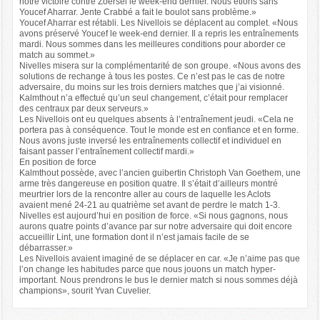
notre victoire contre Zoersel le week-end dernier. Nous étions sans
Youcef Aharrar. Jente Crabbé a fait le boulot sans problème.»
Youcef Aharrar est rétabli. Les Nivellois se déplacent au complet. «Nous
avons préservé Youcef le week-end dernier. Il a repris les entraînements
mardi. Nous sommes dans les meilleures conditions pour aborder ce
match au sommet.»
Nivelles misera sur la complémentarité de son groupe. «Nous avons des
solutions de rechange à tous les postes. Ce n’est pas le cas de notre
adversaire, du moins sur les trois derniers matches que j’ai visionné.
Kalmthout n’a effectué qu’un seul changement, c’était pour remplacer
des centraux par deux serveurs.»
Les Nivellois ont eu quelques absents à l’entraînement jeudi. «Cela ne
portera pas à conséquence. Tout le monde est en confiance et en forme.
Nous avons juste inversé les entraînements collectif et individuel en
faisant passer l’entraînement collectif mardi.»
En position de force
Kalmthout possède, avec l’ancien guibertin Christoph Van Goethem, une
arme très dangereuse en position quatre. Il s’était d’ailleurs montré
meurtrier lors de la rencontre aller au cours de laquelle les Aclots
avaient mené 24-21 au quatrième set avant de perdre le match 1-3.
Nivelles est aujourd’hui en position de force. «Si nous gagnons, nous
aurons quatre points d’avance par sur notre adversaire qui doit encore
accueillir Lint, une formation dont il n’est jamais facile de se
débarrasser.»
Les Nivellois avaient imaginé de se déplacer en car. «Je n’aime pas que
l’on change les habitudes parce que nous jouons un match hyper-
important. Nous prendrons le bus le dernier match si nous sommes déjà
champions», sourit Yvan Cuvelier.