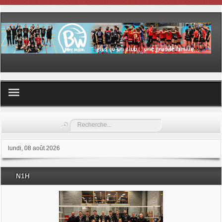
Volley ball
Rechercher
Les samedis du sport
lundi, 08 août 2026
Les Garderies sportives
N1H
Les stages
Documents