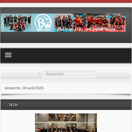
Volley ball
Rechercher
Les samedis du sport
dimanche, 08 août 2026
Les Garderies sportives
N1H
Les stages
Documents