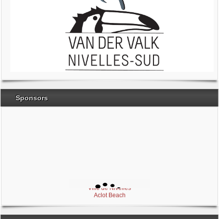
Sponsors
Brabant Wallon
Magic Miroir
Ville de Nivelles
Aclot Beach