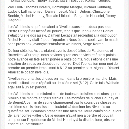
Thomas Lenoble, Thierry Musch, Martin Bosquet, Romain George.
WALHAIN: Thomas Boreux, Dominique Mengal, Michaël Koulberg,
Ludovic Lallmahomed,, Damien Lecat, Martin Dubois, Christophe
Seelde, Michel Hourlay, Romain Libioulle, Benjamin Hosselet, Jimmy
Hagnoul.
Les Walhinois se présentaient à Nivelles sans leurs deux passeurs.
Pierre Henry était blessé au pouce, tandis que Jean-Charles Ponlot
s'était brulé le dos au ski. Damien Lecat était reconduit à la distribution,
Michel Hourlay était là pour l'épauler. «Nous étions cool avant le match,
sans pression», avançait l'entraîneur walhinois, Serge Kerres.
De leur côté, les Aclots étaient avertis des défaites de Farciennes et
Bruxelles. «Du coup, nous savions qu'en cas de victoire à trois points,
notre avance en tête serait portée à onze points. Nous étions dans une
situation de stress en début de rencontre. D'où l'obligation pour moi de
prendre un premier temps mort à 6-12 au premier set», signalait Youcef
Aharrar, le coach nivellois.
Nivelles reprenait les choses en main dans la première manche. Mais
pareille situation se répétait au deuxième set (6-12). Cette fois, Walhain
égalisait à un set partout.
Les Walhinois commettaient plus de fautes au troisième set alors que les
Nivellois se montraient plus stables. Les montées de Michel Hourlay et
de Benoît Art en fin de set ne changeaient pas le cours des choses au
troisième set. Ils réussissaient toutefois à dominer les Nivellois au
quatrième set. «Walhain présentait une bien meilleure cohésion que lors
de la rencontre «aller». Cette équipe n'avait rien à perdre et pouvait
compter sur l'expérience de Michel Hourlay à la distribution», observait
encore Youcef Aharrar.