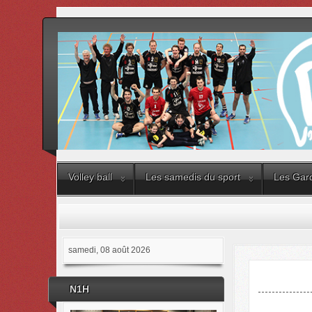
Volley ball
Les samedis du sport
Les Gard
samedi, 08 août 2026
N1H