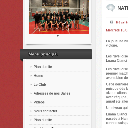
NATI
Détail
Mercredi 18/0
La joueuse niv
victoire.
Menu principal
Les Nivelloise
Luana Cianci f
Plan du site
Les Nivelloise
premier match 
Home
avons bien dé
Cette dernière
Le Club
puisque dès la
«Nous allons fê
Adresses de nos Salles
avec l'équipe
aurait été all
Videos
Un niveau qui
Nous contacter
Luana Cianci e
passée à Nali
Plan du site
connaissais pa