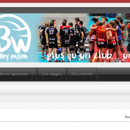
eries sportives
Les stages
Documents
Arc