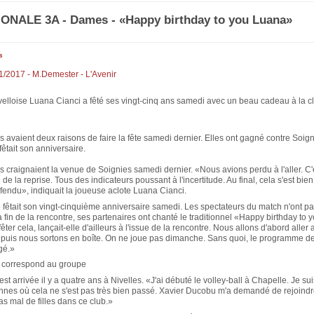
ONALE 3A - Dames - «Happy birthday to you Luana»
s
1/2017 - M.Demester - L'Avenir
elloise Luana Cianci a fêté ses vingt-cinq ans samedi avec un beau cadeau à la cl
s avaient deux raisons de faire la fête samedi dernier. Elles ont gagné contre Soign
êtait son anniversaire.
s craignaient la venue de Soignies samedi dernier. «Nous avions perdu à l'aller. C'é
de la reprise. Tous des indicateurs poussant à l'incertitude. Au final, cela s'est bi
fendu», indiquait la joueuse aclote Luana Cianci.
 fêtait son vingt-cinquième anniversaire samedi. Les spectateurs du match n'ont pas
 fin de la rencontre, ses partenaires ont chanté le traditionnel «Happy birthday to
ter cela, lançait-elle d'ailleurs à l'issue de la rencontre. Nous allons d'abord aller 
, puis nous sortons en boîte. On ne joue pas dimanche. Sans quoi, le programme de
égé.»
 correspond au groupe
st arrivée il y a quatre ans à Nivelles. «J'ai débuté le volley-ball à Chapelle. Je su
nnes où cela ne s'est pas très bien passé. Xavier Ducobu m'a demandé de rejoindre
s mal de filles dans ce club.»