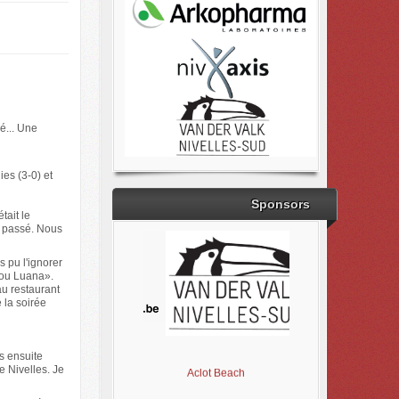
é... Une
ies (3-0) et
Sponsors
tait le
en passé. Nous
 pu l'ignorer
 you Luana».
au restaurant
 la soirée
Brabant Wallon
Magic Miroir
Ville de Nivelles
is ensuite
Aclot Beach
 Nivelles. Je