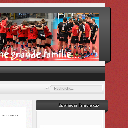
Rechercher
Sponsors Principaux
hives - presse