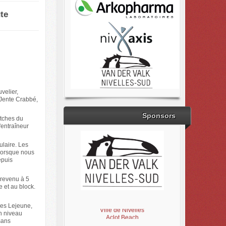
te
velier,
 Jente Crabbé,
Sponsors
atches du
'entraîneur
ulaire. Les
«Lorsque nous
epuis
 revenu à 5
e et au block.
Brabant Wallon
Magic Miroir
ves Lejeune,
Ville de Nivelles
un niveau
Aclot Beach
sans