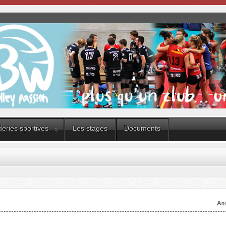
eries sportives
Les stages
Documents
Arc