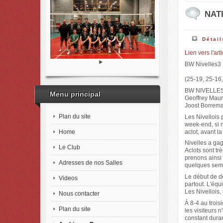
NATI
Détail
Lien vers l'art
BW Nivelles3
(25-19, 25-16
BW NIVELLES: 
Menu principal
Geoffrey Maur
Joost Borrema
Plan du site
Les Nivellois
week-end, si 
Home
aclot, avant la
Nivelles a gag
Le Club
Aclots sont tr
prenons ainsi 
Adresses de nos Salles
quelques sema
Le début de d
Videos
partout. L'équ
Les Nivellois,
Nous contacter
À 8-4 au trois
Plan du site
les visiteurs 
constant duran