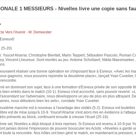
ONALE 1 MESSIEURS - Nivelles livre une copie sans fau
s
icle Vers l'Avenir - M. Demeester
 Esneux0
, 25-20)
Youcef Aharrar, Christophe Bienfait, Mario Teppert, Sébastien Pascolo, Roman Cu
oy, Vincent Lheureux. Sont montés au jeu: Antoine Schollaert, Nikita Maesmaeker,
ns.
 pouvaient réaliser une bonne opération en s'imposant face à Esneux. «Avec les m
nous gagnons, nous pouvons rejoindre la deuxième place», lançait Yvan Cuvelier, l
 rencontre.
né en dominant son sujet, face à une formation d'Esneux privée de son opposite tit
ès bien entrés dans le match (10-1). Esneux s'est accroché, sans pouvoir revenir: 
l'ascendant sur l'adversaire, nous développons un jeu de plus en plus attrayant. D
ines, nous débutons bien les sets», constate Yvan Cuvelier.
euxième manche est à nouveau à l'avantage des visités (5-2). Esneux est toutefois
ilibre est de mise jusqu'à 10-9. Youcef Aharrar s'est alors mis en évidence à l'attaqu
 très présents au block, continuent ensuite à creuser l'écart (25-16).
ième set, Nivelles a déjà bloqué à trois reprises. Si Esneux est revenu à 10-9 par Y
n'ont jamais donné l'impression de pouvoir bousculer les Aclots: «Nivelles a gardé 
t toute la rencontre. Nos hôtes ont bien géré le match, en maintenant la pression, 