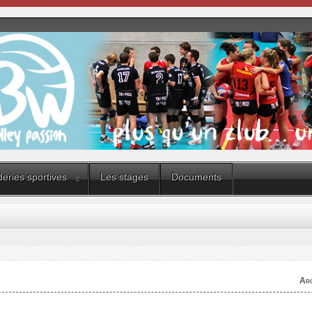
eries sportives
Les stages
Documents
Arc