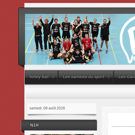
Volley ball
Les samedis du sport
Les Gard
samedi, 08 août 2026
N1H