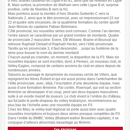
d’Axis Shanks Guibertin en Ligue A et N1, ainsi que de Nivelles en Ligue
B. Mais surtout, la promotion de Walhain vers cette Ligue B et, surprise
positive, celle de Nivelles B vers la N1.
Mais pointons aussi la montée d’Axis Shanks Guibertin C vers la
Nationale 2, ainsi que le titre provincial, avec un impressionnant 22 sur
22 et quatre sets encaissés, de la quatrième formation du centre sportif
Jean Moisse du capitaine Fabian Belemans.
Côté provincial, les nouvelles séries sont connues. Comme l’an dernier,
l’entre saison se caractérise par un grand nombre de montants. Quatre
de provinciale 2 masculine: Evere, DB Woluwe, Braine et Bousval qui
retrouve Raphaël Delsart et Raphaël Hector, vers l’élite provinciale.
Tandis qu’en provinciale 3, il faut descendre… jusqu’au huitième de la
série pour trouver le nom du dernier montant!
Chacun aurait pu craindre, un moment, la disparition de la P3. Mais six
nouvelles équipes se sont inscrites, dont, à Perwez, un nouveau club, le
Volley Eagles, composé de certains anciens du club en place depuis de
nombreuses années.
Saluons au passage le dynamisme du nouveau cercle de Villers, que
rejoignent les frères Robert et qui est aussi promu dans l’antichambre de
l’élite provinciale, avec, déjà, l’inscription d’une deuxième équipe, mais
aussi d’une formation féminine. Par contre, Rixensart, qui voit sa section
féminine se développer d’un coup, perd ses deux équipes masculines
suite à un exode massif de joueurs. Le club vivant à l’ombre du château,
qui fut jadis le porte-drapeau du volley brabançon, recommencera au
plus bas de l’échelle avec une nouvelle équipe en P3.
Chez les filles, le volley-ball régional se porte aussi bien avec quatre
nouvelles inscriptions et toujours deux séries presque complètes de P3.
Dans l’entité du BWBC Volley (Brabant wallon Bruxelles-capitale), il se
conjugue d’ailleurs désormais davantage au féminin.