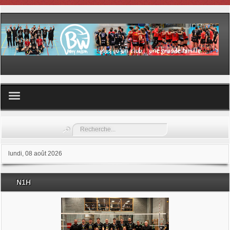
Volley ball
Rechercher
Les samedis du sport
lundi, 08 août 2026
Les Garderies sportives
N1H
Les stages
Documents