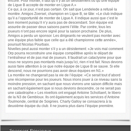
encore. Pour monter, il faut qu’il y ait un désistement ou qu’une équipe
de Ligue B accepte de monter en Ligue A.»
Ce qui, à ce jour, n’est pas certain. On sait que Lendelede a refusé la
montée. Amigos Zoersel, champion en Ligue B, se tâte: «Le club indique
qu’il a l’opportunité de monter de Ligue A. Il indique aussi que c’est le
bon moment puisqu’il n’y aura pas de descendant. Son équipe est
assurée de passer deux saisons parmi l’élite. Par contre, tous les
joueurs n’ont pas encore signé pour la saison prochaine. De plus,
Amigos a perdu un sponsor. Les dirigeants ne veulent pas monter avec
une équipe plus faible que celle qui a été championne cette année»,
poursuit Nicolas Pourbaix.
Nivelles peut aussi monter s’il y a un désistement: «Je vois mal comment
Orp pourra reconstruire une équipe compétitive après le départ de
l’entraîneur et de pas mal de joueurs. Il faudrait un cataclysme pour que
nous ne soyons pas montants mais jusqu’ici, rien n’est fait. Nous devons
aussi faire attention à ce que notre équipe de Ligue B se sauve. Si elle
descend, nous ne pourrions pas avoir deux équipes en N1.»
La montée ne changerait pas la vie de l’équipe: «Ce serait tout d’abord
une récompense pour les joueurs. Nous irions jouer à ce niveau sans la
moindre pression, en sachant que nous vivrons une saison difficile mais
en sachant également que si nous devions descendre, ce ne serait pas
une catastrophe.» Les nivellois ont engagé Antoine Schollaert, le libero
de la N3 de Gembloux. Ils ont également acquis les services d’Antoine
Toulmonde, central de Soignies. Charly Galloy se consacrera à la
deuxième équipe du club. Il ne jouera plus dans l’équipe première.
Sponsors Principaux