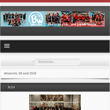
Volley ball
Rechercher
Les samedis du sport
dimanche, 08 août 2026
Les Garderies sportives
N1H
Les stages
Documents