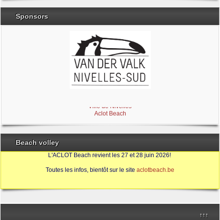
Sponsors
Brabant Wallon
Magic Miroir
Ville de Nivelles
Aclot Beach
Beach volley
L'ACLOT Beach revient les 27 et 28 juin 2026!
Toutes les infos, bientôt sur le site
aclotbeach.be
Sources
↑↑↑