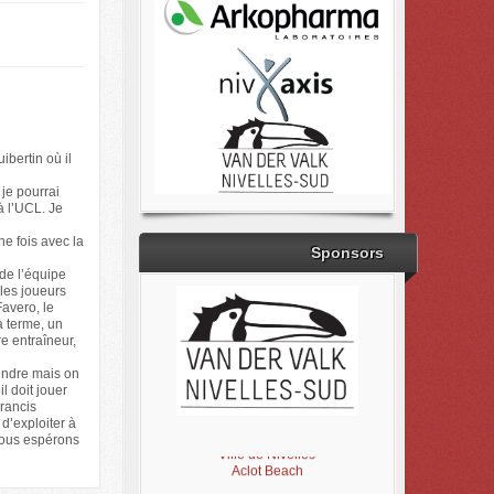
ibertin où il
 je pourrai
à l’UCL. Je
ne fois avec la
Sponsors
 de l’équipe
 les joueurs
avero, le
à terme, un
re entraîneur,
rendre mais on
l doit jouer
Francis
Brabant Wallon
 d’exploiter à
Magic Miroir
nous espérons
Ville de Nivelles
Aclot Beach