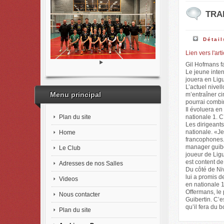
TRAN
Détail
Lien vers l'art
Gil Hofmans fa
Le jeune inter
jouera en Ligu
L’actuel nivel
Menu principal
m’entraîner ci
pourrai combin
Il évoluera en
Plan du site
nationale 1. C
Les dirigeants
nationale. «Je
Home
francophones. 
manager guiber
Le Club
joueur de Ligu
est content de 
Adresses de nos Salles
Du côté de Niv
lui a promis d
Videos
en nationale 1
Offermans, le 
Nous contacter
Guibertin. C’
qu’il fera du 
Plan du site