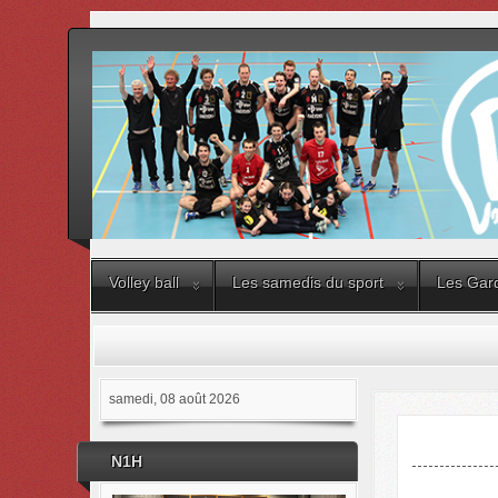
Volley ball
Les samedis du sport
Les Gard
samedi, 08 août 2026
N1H