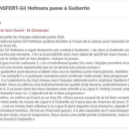
SFERT-Gil Hofmans passe à Guibertin
s
icle Vers l'Avenir - M. Demeester
it partie de l’équipe nationale junior.-ÉdA
national junior Gil Hofmans quittera Nivelles à l’issue de la saison pour rejoindre Gu
e et en N1.
lois Gil Hofmans a signé dimanche son contrat à Guibertin. «Je viens à Guibertin où
nq fois par semaine. J’en ai la possibilité avec mon statut de sportif de haut niveau 
er le volley-ball et mes études», indique le joueur.
 Ligue A et en nationale 1: «Je m’entraînerai quatre fois avec l’équipe première et u
’est une bonne opportunité que je ne devais pas laisser passer.»
 guibertins sont heureux d’attirer chez eux le meilleur junior francophone, membre
 l’ai contacté il y a quelques semaines pour continuer notre projet, faire progresser
Il a l’expérience du haut niveau avec l’équipe nationale junior, explique Gaetano F
tin. Nous lui offrons cinq entraînements de qualité et de devenir, potentiellement 
e A. Il va jouer dans les deux équipes avec priorité à la Ligue A. Andrej Urnaut, not
travailler avec lui. L’objectif est de le faire progresser.»
elles, on estime qu’il part un an trop tôt: «Nous avons essayé de le lui faire comp
e faire partie du noyau de Ligue A à Guibertin où il aura peu de chances de jouer. S’i
, c’est un niveau bien inférieur à la Ligue B dans laquelle nous évoluons, signale 
président nivellois. Gil est un charmant garçon. Il a des capacités qu’il veut essayer
est son choix, nous le respectons. Nous avons une petite pointe d’amertume, mais 
bon boulot à Guibertin.»