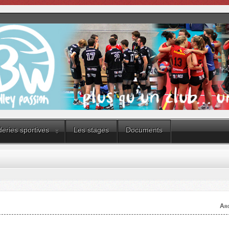
eries sportives
Les stages
Documents
Arc