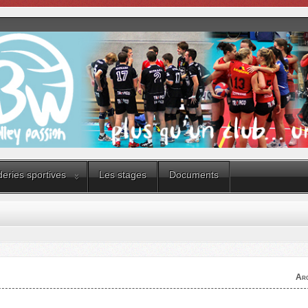
eries sportives
Les stages
Documents
Arc