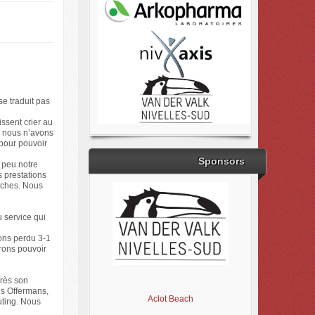
se traduit pas
ssent crier au
, nous n’avons
 pour pouvoir
Sponsors
n peu notre
 prestations
tches. Nous
 service qui
vons perdu 3-1
rons pouvoir
Brabant Wallon
Magic Miroir
près son
Ville de Nivelles
is Offermans,
Aclot Beach
uting. Nous