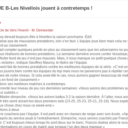
E B-Les Nivellois jouent à contretemps !
s
ticle de Vers l'Avenir - M. Demeester
y devrait toujours être à Nivelles la saison prochaine.-ÉdA
alise pas de mauvaises prestations, loin s’en faut. L’équipe joue bien mais cela ne 
oit au classement.
ait compter quelques points en plus au classement sans que les adversaires ne pui
us réalisons de bonnes prestations. La semaine dernière encore contre Vosselaar
 Notre fond de jeu n’est pas mauvais. Mais, il nous manque un petit quelque chose
 victoire», indique Geoffrey Mauroy, le libéro de l’équipe.
vent fait de bonnes prestations contre les meilleures équipes de la série. «C’est u
s jouons bien contre les équipes du top mais nous ne parvenons pas à répéter ces
pes de notre niveau. Si cela avait été le cas, nous aurions gagner beaucoup de ma
s en fond de classement.»
 donc ses meilleurs matches à contretemps.
t monté leur niveau de jeu ces dernières semaines: «Nous avions des problèmes au
ui oubliés.»
t Marke dimanche. «Nous les avions battus 3-2 la saison dernière. À l’aller, nous a
h très serré durant les deux premiers sets (23-25, 25-23, 25-21, 25-16). Nous espé
que chose chez nous ce week-end.»
ations à deux
e coachera pas l’équipe. Il est parti avec en classes de neige avec son école. «A
repris du service jeudi à l’entraînement. Dimanche, nous serons coachés par Franc
t. C’est toujours mieux lorsqu’ils sont deux sur le banc. Francis réalise alors le sco
informations en cours de match que lorsque l’un des deux manque.»