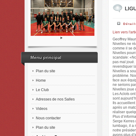
LIGU
Détail
Lien vers l'ar
Geoffrey Mauro
Nivelles ne ré
comme il se d
Nivelles pourr
Menu principal
scandale: «No
pas mal joué.
revendiquer la
Plan du site
Nivelles a sou
problème. Nou
face aux équi
Home
ne serions pa
Nivelles joue
Le Club
Les Aclots on
sont aujourd’h
Adresses de nos Salles
Ils accueillen
après un matc
Videos
réaliser quel
Plus d’inform
Nous contacter
Serge Kerres n
lumbago, il a 
Plan du site
notre présiden
avons plus d’