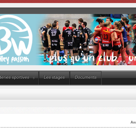
eries sportives
Les stages
Documents
Arc