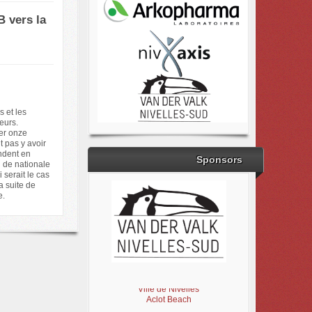
 vers la
 et les
eurs.
ner onze
t pas y avoir
endent en
Sponsors
 de nationale
 serait le cas
a suite de
e.
Brabant Wallon
Magic Miroir
Ville de Nivelles
Aclot Beach