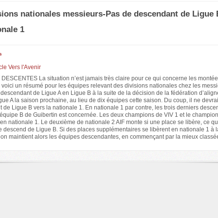
sions nationales messieurs-Pas de descendant de Ligue B
onale 1
s
icle Vers l'Avenir
SCENTES La situation n’est jamais très claire pour ce qui concerne les montées
voici un résumé pour les équipes relevant des divisions nationales chez les messi
e descendant de Ligue A en Ligue B à la suite de la décision de la fédération d’alig
ue A la saison prochaine, au lieu de dix équipes cette saison. Du coup, il ne devrai
de Ligue B vers la nationale 1. En nationale 1 par contre, les trois derniers desc
L’équipe B de Guibertin est concernée. Les deux champions de VIV 1 et le champion
en nationale 1. Le deuxième de nationale 2 AIF monte si une place se libère, ce qui
 descend de Ligue B. Si des places supplémentaires se libèrent en nationale 1 à l
 on maintient alors les équipes descendantes, en commençant par la mieux classé