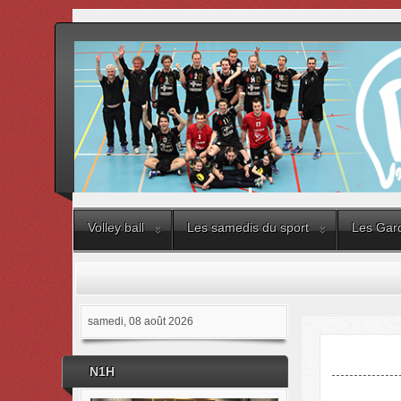
Volley ball
Les samedis du sport
Les Gard
samedi, 08 août 2026
N1H