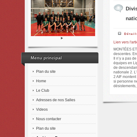
Divi
nati
Détail
Lien vers l'art
MONTÉES ET DE
descentes. En 
Menu principal
Il n’y a pas d
équipes en Lig
de descendant 
Plan du site
nationale 2. 
2 AIF montent 
Home
si personne ne
désistements,
Le Club
Adresses de nos Salles
Videos
Nous contacter
Plan du site