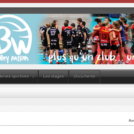
eries sportives
Les stages
Documents
Arc