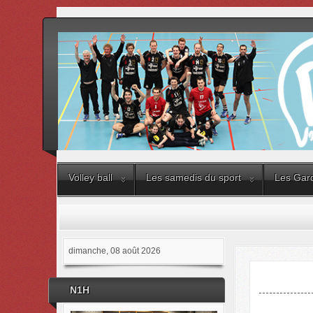
Volley ball
Les samedis du sport
Les Gard
dimanche, 08 août 2026
N1H