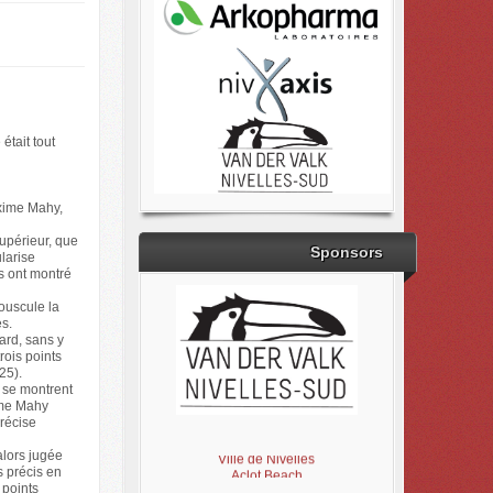
était tout
xime Mahy,
supérieur, que
Sponsors
larise
s ont montré
ouscule la
s.
ard, sans y
rois points
25).
 se montrent
ime Mahy
Brabant Wallon
récise
Magic Miroir
Ville de Nivelles
alors jugée
Aclot Beach
s précis en
 points