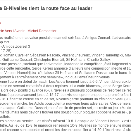
e B-Nivelles tient la route face au leader
s
ticle Vers l'Avenir - Michel Demeester
as réalisé une mauvaise prestation samedi soir face à Amigos Zoersel. L’adversaire 
p fort.
 - Amigos Zoersel 3
 17-25).
Roman Cuvelier, Sébastien Pascolo, Vincent Lheureux, Vincent Hamelrijckx, Ma
, Guillaume Dussart, Christophe Bienfait, Gil Hofmans, Charlie Galloy.
une pression, sachant que l’adversaire, leader de la compétition, était largement 
rdé cette rencontre. Serge Kerres annonce d’ailleurs une composition inédite et titu
 Vincent Hamelrijckx. «Je laisse Gil Hofmans et Guillaume Dussart sur le banc. Il
ment à l’entraînement cette semaine», indique l’entraîneur nivellois.
bonne figure en début de match. Les Aclots tiennent jusqu’à 6-6. Vincent Lheureux b
teuse en servant «smashé» à deux reprises. «Il a carte blanche», lance Serge Kerre
lors deux points d’avance (6-8). Nivelles a plusieurs occasions de résorber ce ret
deux équipes avancent jusqu’à 15-17. Les visiteurs prennent pour la première fois t
18. L’écart se creuse en fin de set, Nivelles garde pourtant un très bon niveau (20-
euxième manche, les Aclots bousculent à nouveau leurs adversaires. Ces derniers
en attaque. Guillaume Dussart, monté en fin de premier set, est resté au jeu: «Max
mérité, mais nous devions trouver une solution pour bloquer l’opposite adverse», p
vellois.
es plombs au service. Les visités mènent 10-8. L’attaque de Vincent Lheureux est 
arbitre. Au lieu de 11-8, le marquoir renseigne 10-9. Nivelles se montre ensuite moin
rsel change son opposite et prend les devants pour filer à 14-20. L’écart reste à six