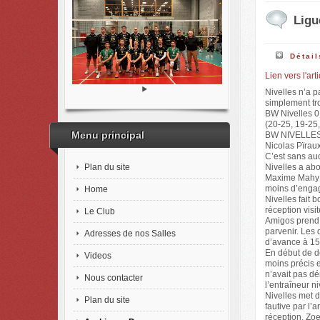
Ligu
Détail
Lien vers l'ar
Nivelles n’a p
simplement tro
BW Nivelles 0
(20-25, 19-25,
Menu principal
BW NIVELLES: 
Nicolas Pïraux
C’est sans auc
Plan du site
Nivelles a abo
Maxime Mahy et
moins d’engage
Home
Nivelles fait 
réception visi
Le Club
Amigos prend a
parvenir. Les 
Adresses de nos Salles
d’avance à 15-
En début de d
Videos
moins précis 
n’avait pas dé
Nous contacter
l’entraîneur ni
Nivelles met d
Plan du site
fautive par l’
réception. Zoe