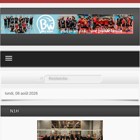
Volley ball
Rechercher
Les samedis du sport
lundi, 08 août 2026
Les Garderies sportives
N1H
Les stages
Documents