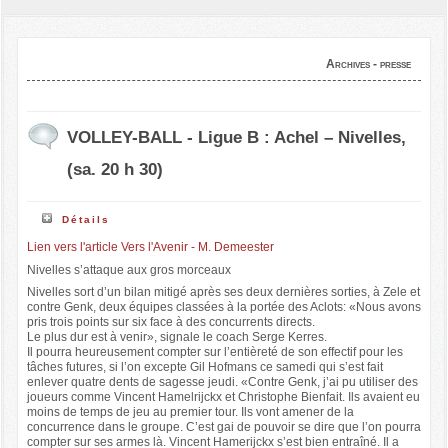
Archives - presse
VOLLEY-BALL - Ligue B : Achel – Nivelles,
(sa. 20 h 30)
Détails
Lien vers l'article Vers l'Avenir - M. Demeester
Nivelles s’attaque aux gros morceaux
Nivelles sort d’un bilan mitigé après ses deux dernières sorties, à Zele et
contre Genk, deux équipes classées à la portée des Aclots: «Nous avons
pris trois points sur six face à des concurrents directs.
Le plus dur est à venir», signale le coach Serge Kerres.
Il pourra heureusement compter sur l’entièreté de son effectif pour les
tâches futures, si l’on excepte Gil Hofmans ce samedi qui s’est fait
enlever quatre dents de sagesse jeudi. «Contre Genk, j’ai pu utiliser des
joueurs comme Vincent Hamelrijckx et Christophe Bienfait. Ils avaient eu
moins de temps de jeu au premier tour. Ils vont amener de la
concurrence dans le groupe. C’est gai de pouvoir se dire que l’on pourra
compter sur ses armes là. Vincent Hamerijckx s’est bien entraîné. Il a