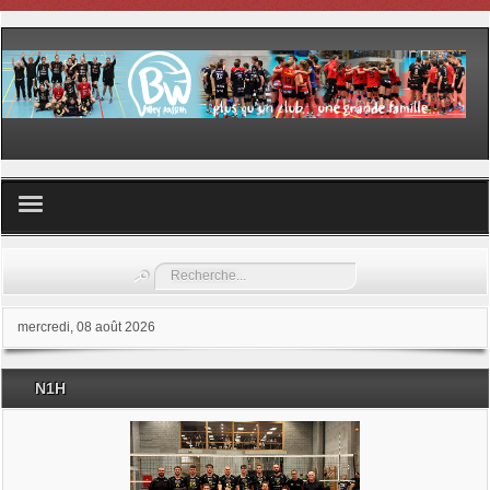
Volley ball
Rechercher
Les samedis du sport
mercredi, 08 août 2026
Les Garderies sportives
N1H
Les stages
Documents