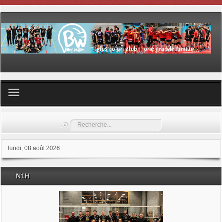
Volley ball
Rechercher
Les samedis du sport
lundi, 08 août 2026
Les Garderies sportives
N1H
Les stages
Documents