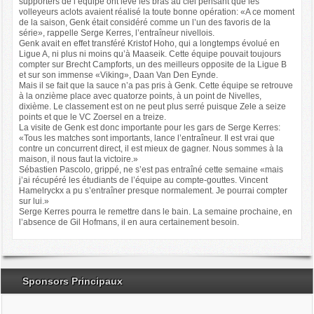
supporters de l’équipe ont levé les bras au ciel pensant que les
volleyeurs aclots avaient réalisé la toute bonne opération: «A ce moment
de la saison, Genk était considéré comme un l’un des favoris de la
série», rappelle Serge Kerres, l’entraîneur nivellois.
Genk avait en effet transféré Kristof Hoho, qui a longtemps évolué en
Ligue A, ni plus ni moins qu’à Maaseik. Cette équipe pouvait toujours
compter sur Brecht Campforts, un des meilleurs opposite de la Ligue B
et sur son immense «Viking», Daan Van Den Eynde.
Mais il se fait que la sauce n’a pas pris à Genk. Cette équipe se retrouve
à la onzième place avec quatorze points, à un point de Nivelles,
dixième. Le classement est on ne peut plus serré puisque Zele a seize
points et que le VC Zoersel en a treize.
La visite de Genk est donc importante pour les gars de Serge Kerres:
«Tous les matches sont importants, lance l’entraîneur. Il est vrai que
contre un concurrent direct, il est mieux de gagner. Nous sommes à la
maison, il nous faut la victoire.»
Sébastien Pascolo, grippé, ne s’est pas entraîné cette semaine «mais
j’ai récupéré les étudiants de l’équipe au compte-gouttes. Vincent
Hamelryckx a pu s’entraîner presque normalement. Je pourrai compter
sur lui.»
Serge Kerres pourra le remettre dans le bain. La semaine prochaine, en
l’absence de Gil Hofmans, il en aura certainement besoin.
Sponsors Principaux