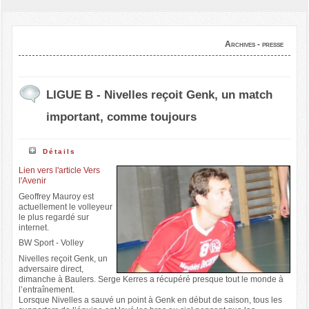
Archives - presse
LIGUE B - Nivelles reçoit Genk, un match
important, comme toujours
Détails
Lien vers l'article Vers
l'Avenir
Geoffrey Mauroy est
actuellement le volleyeur
le plus regardé sur
internet.
BW Sport - Volley
Nivelles reçoit Genk, un
adversaire direct,
dimanche à Baulers. Serge Kerres a récupéré presque tout le monde à
l’entraînement.
Lorsque Nivelles a sauvé un point à Genk en début de saison, tous les