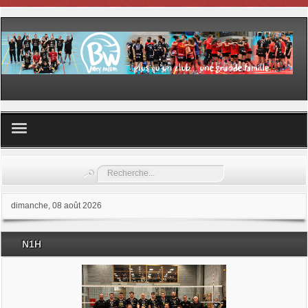
Volley ball
Rechercher
Les samedis du sport
dimanche, 08 août 2026
Les Garderies sportives
N1H
Les stages
Documents