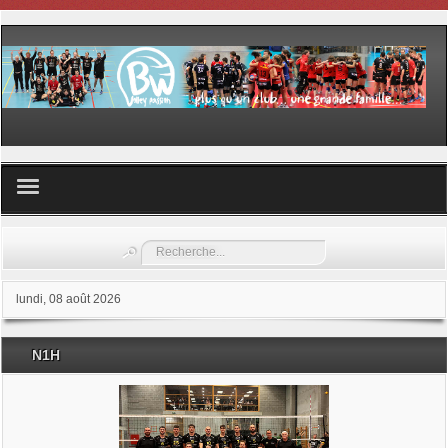
Volley ball
Rechercher
Les samedis du sport
lundi, 08 août 2026
Les Garderies sportives
N1H
Les stages
Documents