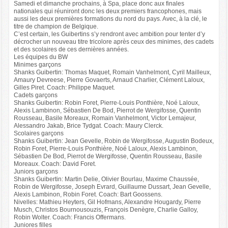
Samedi et dimanche prochains, à Spa, place donc aux finales
nationales qui réuniront donc les deux premiers francophones, mais
aussi les deux premières formations du nord du pays. Avec, à la clé, le
titre de champion de Belgique.
C’est certain, les Guibertins s’y rendront avec ambition pour tenter d’y
décrocher un nouveau titre tricolore après ceux des minimes, des cadets
et des scolaires de ces dernières années.
Les équipes du BW
Minimes garçons
Shanks Guibertin: Thomas Maquet, Romain Vanhelmont, Cyril Mailleux,
Amaury Devreese, Pierre Govaerts, Arnaud Charlier, Clément Laloux,
Gilles Piret. Coach: Philippe Maquet.
Cadets garçons
Shanks Guibertin: Robin Foret, Pierre-Louis Ponthière, Noé Laloux,
Alexis Lambinon, Sébastien De Bod, Pierrot de Wergifosse, Quentin
Rousseau, Basile Moreaux, Romain Vanhelmont, Victor Lemajeur,
Alessandro Jakab, Brice Tydgat. Coach: Maury Clerck.
Scolaires garçons
Shanks Guibertin: Jean Gevelle, Robin de Wergifosse, Augustin Bodeux,
Robin Foret, Pierre-Louis Ponthière, Noé Laloux, Alexis Lambinon,
Sébastien De Bod, Pierrot de Wergifosse, Quentin Rousseau, Basile
Moreaux. Coach: David Foret.
Juniors garçons
Shanks Guibertin: Martin Delie, Olivier Bourlau, Maxime Chaussée,
Robin de Wergifosse, Joseph Evrard, Guillaume Dussart, Jean Gevelle,
Alexis Lambinon, Robin Foret. Coach: Bart Goossens.
Nivelles: Mathieu Heyters, Gil Hofmans, Alexandre Hougardy, Pierre
Musch, Christos Bournousouzis, François Denègre, Charlie Galloy,
Robin Wolter. Coach: Francis Offermans.
Juniores filles