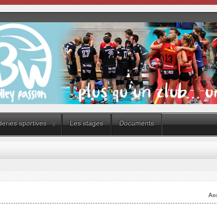
eries sportives
Les stages
Documents
Arc