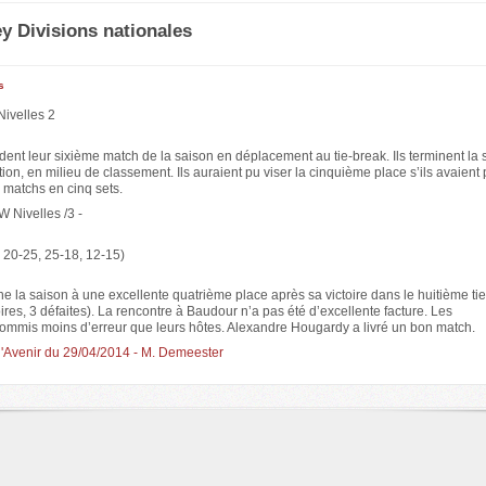
ey Divisions nationales
s
Nivelles 2
dent leur sixième match de la saison en déplacement au tie-break. Ils terminent la 
ion, en milieu de classement. Ils auraient pu viser la cinquième place s’ils avaient
 matchs en cinq sets.
 Nivelles /3 -
 20-25, 25-18, 12-15)
ne la saison à une excellente quatrième place après sa victoire dans le huitième ti
oires, 3 défaites). La rencontre à Baudour n’a pas été d’excellente facture. Les
 commis moins d’erreur que leurs hôtes. Alexandre Hougardy a livré un bon match.
l'Avenir du 29/04/2014 - M. Demeester