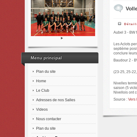
Voll
Détail
Aubel 3 - BW 
Les Aclots per
septième posit
conclure leurs
Menu principal
Baudour 2 - BW
Plan du site
(23-25, 25-22,
Home
Nivelles termi
saison (5 vict
Le Club
Nivellois ont
Source :
Vers 
Adresses de nos Salles
Videos
Nous contacter
Plan du site