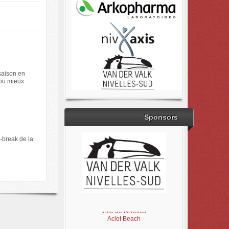
saison en
 pu mieux
Sponsors
e-break de la
Brabant Wallon
Magic Miroir
Ville de Nivelles
Aclot Beach