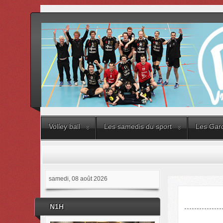
Volley ball
Les samedis du sport
Les Gard
samedi, 08 août 2026
N1H