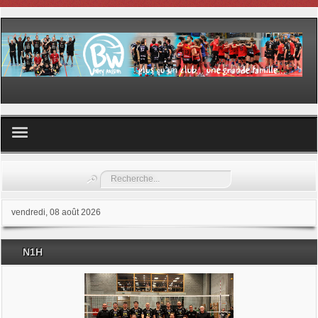
Volley ball
Rechercher
Les samedis du sport
vendredi, 08 août 2026
Les Garderies sportives
N1H
Les stages
Documents