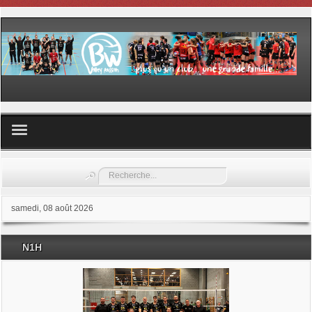
Volley ball
Rechercher
Les samedis du sport
samedi, 08 août 2026
Les Garderies sportives
N1H
Les stages
Documents