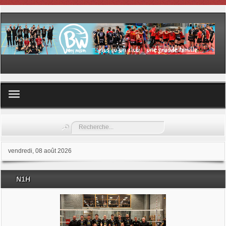
Volley ball
Rechercher
Les samedis du sport
vendredi, 08 août 2026
Les Garderies sportives
N1H
Les stages
Documents