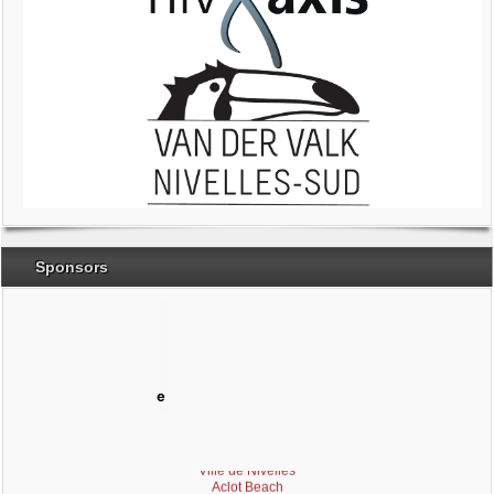
Sponsors
Brabant Wallon
Magic Miroir
Ville de Nivelles
Aclot Beach