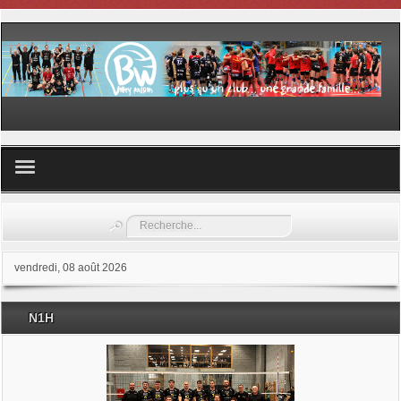
Volley ball
Rechercher
Les samedis du sport
vendredi, 08 août 2026
Les Garderies sportives
N1H
Les stages
Documents