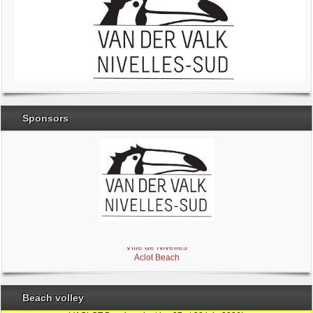
Sponsors
Brabant Wallon
Magic Miroir
Ville de Nivelles
Aclot Beach
Beach volley