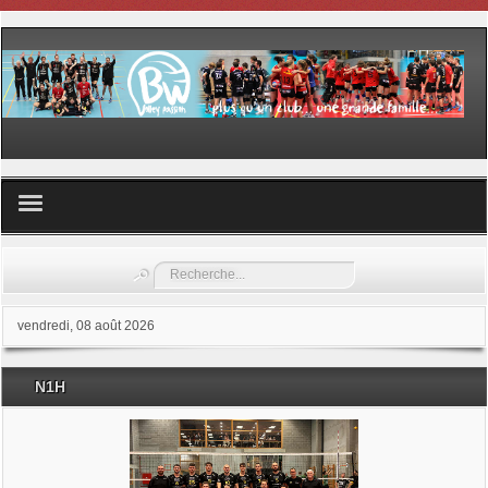
Volley ball
Rechercher
Les samedis du sport
vendredi, 08 août 2026
Les Garderies sportives
N1H
Les stages
Documents