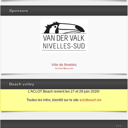
Sponsors
Brabant Wallon
Magic Miroir
Ville de Nivelles
Aclot Beach
Beach volley
L'ACLOT Beach revient les 27 et 28 juin 2026!
Toutes les infos, bientôt sur le site
aclotbeach.be
Sources
↑↑↑