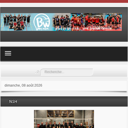
Volley ball
Rechercher
Les samedis du sport
dimanche, 08 août 2026
Les Garderies sportives
N1H
Les stages
Documents