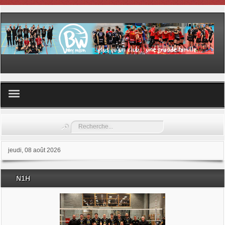
Volley ball
Rechercher
Les samedis du sport
jeudi, 08 août 2026
Les Garderies sportives
N1H
Les stages
Documents