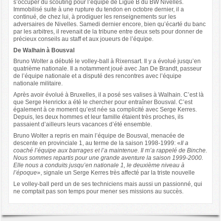
s’occuper du scouting pour l’équipe de Ligue B du BW Nivelles.
Immobilisé suite à une rupture du tendon en octobre dernier, il a
continué, de chez lui, à prodiguer les renseignements sur les
adversaires de Nivelles. Samedi dernier encore, bien qu’écarté du banc
par les arbitres, il revenait de la tribune entre deux sets pour donner de
précieux conseils au staff et aux joueurs de l’équipe.
De Walhain à Bousval
Bruno Wolter a débuté le volley-ball à Rixensart. Il y a évolué jusqu’en
quatrième nationale. Il a notamment joué avec Jan De Brandt, passeur
de l’équipe nationale et a disputé des rencontres avec l’équipe
nationale militaire.
Après avoir évolué à Bruxelles, il a posé ses valises à Walhain. C’est là
que Serge Henrickx a été le chercher pour entraîner Bousval. C’est
également à ce moment qu’est née sa complicité avec Serge Kerres.
Depuis, les deux hommes et leur famille étaient très proches, ils
passaient d’ailleurs leurs vacances d’été ensemble.
Bruno Wolter a repris en main l’équipe de Bousval, menacée de
descente en provinciale 1, au terme de la saison 1998-1999: «
Il a
coaché l’équipe aux barrages et l’a maintenue. Il m’a rappelé de Binche.
Nous sommes repartis pour une grande aventure la saison 1999-2000.
Elle nous a conduits jusqu’en nationale 1, le deuxième niveau à
l’époque
», signale un Serge Kerres très affecté par la triste nouvelle
Le volley-ball perd un de ses techniciens mais aussi un passionné, qui
ne comptait pas son temps pour mener ses missions au succès.