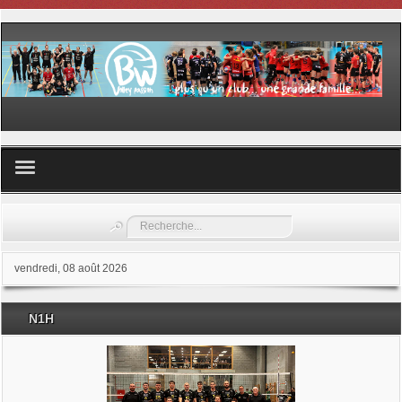
Volley ball
Rechercher
Les samedis du sport
vendredi, 08 août 2026
Les Garderies sportives
N1H
Les stages
Documents