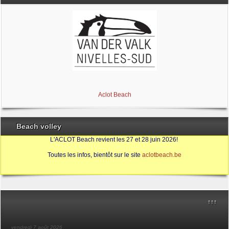
Brabant Wallon
Magic Miroir
Ville de Nivelles
Aclot Beach
Beach volley
L'ACLOT Beach revient les 27 et 28 juin 2026!
Toutes les infos, bientôt sur le site
aclotbeach.be
Sources
↑↑↑
vendredi 7 août 2026