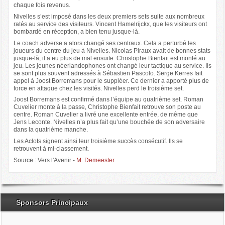
chaque fois revenus.
Nivelles s’est imposé dans les deux premiers sets suite aux nombreux
ratés au service des visiteurs. Vincent Hamelrijckx, que les visiteurs ont
bombardé en réception, a bien tenu jusque-là.
Le coach adverse a alors changé ses centraux. Cela a perturbé les
joueurs du centre du jeu à Nivelles. Nicolas Piraux avait de bonnes stats
jusque-là, il a eu plus de mal ensuite. Christophe Bienfait est monté au
jeu. Les jeunes néerlandophones ont changé leur tactique au service. Ils
se sont plus souvent adressés à Sébastien Pascolo. Serge Kerres fait
appel à Joost Borremans pour le suppléer. Ce dernier a apporté plus de
force en attaque chez les visités. Nivelles perd le troisième set.
Joost Borremans est confirmé dans l’équipe au quatrième set. Roman
Cuvelier monte à la passe, Christophe Bienfait retrouve son poste au
centre. Roman Cuvelier a livré une excellente entrée, de même que
Jens Leconte. Nivelles n’a plus fait qu’une bouchée de son adversaire
dans la quatrième manche.
Les Aclots signent ainsi leur troisième succès consécutif. Ils se
retrouvent à mi-classement.
Source : Vers l'Avenir -
M. Demeester
Sponsors Principaux