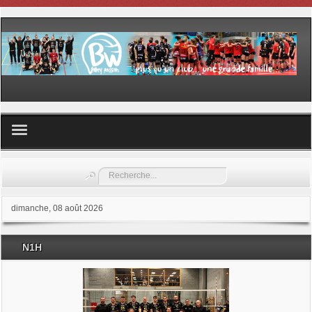
Volley ball
Rechercher
Les samedis du sport
dimanche, 08 août 2026
Les Garderies sportives
N1H
Les stages
Documents