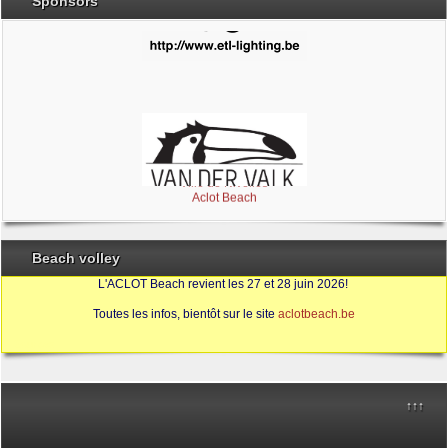
Sponsors
Brabant Wallon
Magic Miroir
Ville de Nivelles
Aclot Beach
Beach volley
L'ACLOT Beach revient les 27 et 28 juin 2026!
Toutes les infos, bientôt sur le site
aclotbeach.be
Sources
↑↑↑