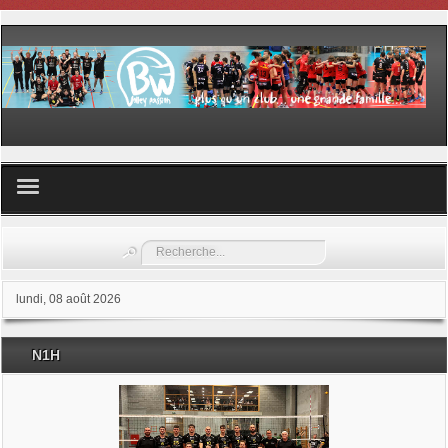
Volley ball
Rechercher
Les samedis du sport
lundi, 08 août 2026
Les Garderies sportives
N1H
Les stages
Documents