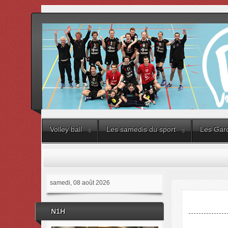
Volley ball
Les samedis du sport
Les Gard
samedi, 08 août 2026
N1H