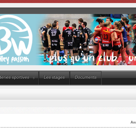
eries sportives
Les stages
Documents
Arc