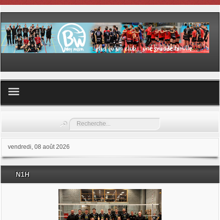
Volley ball
Rechercher
Les samedis du sport
vendredi, 08 août 2026
Les Garderies sportives
N1H
Les stages
Documents