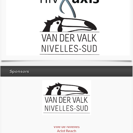
Sponsors
Brabant Wallon
Magic Miroir
Ville de Nivelles
Aclot Beach