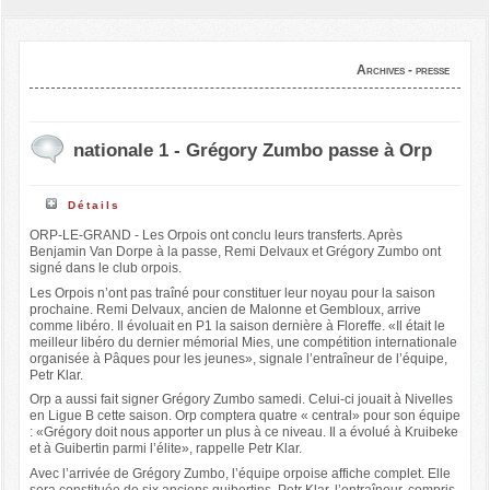
Archives - presse
nationale 1 - Grégory Zumbo passe à Orp
Détails
ORP-LE-GRAND - Les Orpois ont conclu leurs transferts. Après
Benjamin Van Dorpe à la passe, Remi Delvaux et Grégory Zumbo ont
signé dans le club orpois.
Les Orpois n’ont pas traîné pour constituer leur noyau pour la saison
prochaine. Remi Delvaux, ancien de Malonne et Gembloux, arrive
comme libéro. Il évoluait en P1 la saison dernière à Floreffe. «Il était le
meilleur libéro du dernier mémorial Mies, une compétition internationale
organisée à Pâques pour les jeunes», signale l’entraîneur de l’équipe,
Petr Klar.
Orp a aussi fait signer Grégory Zumbo samedi. Celui-ci jouait à Nivelles
en Ligue B cette saison. Orp comptera quatre « central» pour son équipe
: «Grégory doit nous apporter un plus à ce niveau. Il a évolué à Kruibeke
et à Guibertin parmi l’élite», rappelle Petr Klar.
Avec l’arrivée de Grégory Zumbo, l’équipe orpoise affiche complet. Elle