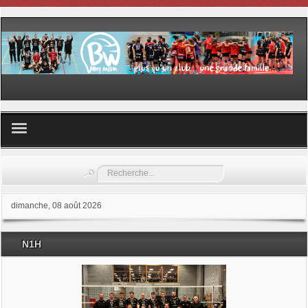
Volley ball
Rechercher
Les samedis du sport
dimanche, 08 août 2026
Les Garderies sportives
N1H
Les stages
Documents