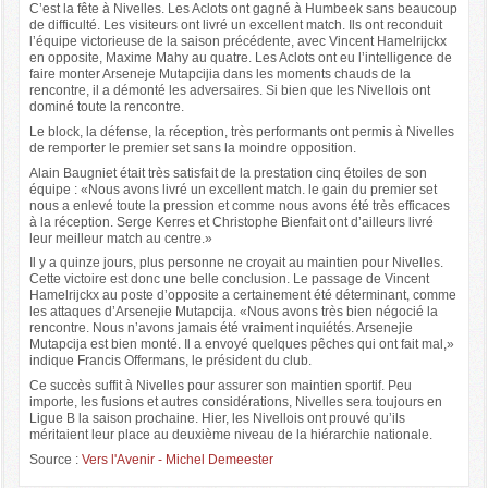
C’est la fête à Nivelles. Les Aclots ont gagné à Humbeek sans beaucoup
de difficulté. Les visiteurs ont livré un excellent match. Ils ont reconduit
l’équipe victorieuse de la saison précédente, avec Vincent Hamelrijckx
en opposite, Maxime Mahy au quatre. Les Aclots ont eu l’intelligence de
faire monter Arseneje Mutapcijia dans les moments chauds de la
rencontre, il a démonté les adversaires. Si bien que les Nivellois ont
dominé toute la rencontre.
Le block, la défense, la réception, très performants ont permis à Nivelles
de remporter le premier set sans la moindre opposition.
Alain Baugniet était très satisfait de la prestation cinq étoiles de son
équipe : «Nous avons livré un excellent match. le gain du premier set
nous a enlevé toute la pression et comme nous avons été très efficaces
à la réception. Serge Kerres et Christophe Bienfait ont d’ailleurs livré
leur meilleur match au centre.»
Il y a quinze jours, plus personne ne croyait au maintien pour Nivelles.
Cette victoire est donc une belle conclusion. Le passage de Vincent
Hamelrijckx au poste d’opposite a certainement été déterminant, comme
les attaques d’Arsenejie Mutapcija. «Nous avons très bien négocié la
rencontre. Nous n’avons jamais été vraiment inquiétés. Arsenejie
Mutapcija est bien monté. Il a envoyé quelques pêches qui ont fait mal,»
indique Francis Offermans, le président du club.
Ce succès suffit à Nivelles pour assurer son maintien sportif. Peu
importe, les fusions et autres considérations, Nivelles sera toujours en
Ligue B la saison prochaine. Hier, les Nivellois ont prouvé qu’ils
méritaient leur place au deuxième niveau de la hiérarchie nationale.
Source :
Vers l'Avenir - Michel Demeester