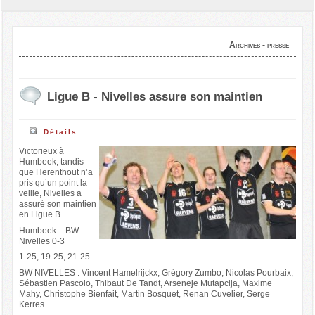
Archives - presse
Ligue B - Nivelles assure son maintien
Détails
Victorieux à
Humbeek, tandis
que Herenthout n’a
pris qu’un point la
veille, Nivelles a
assuré son maintien
en Ligue B.
Humbeek – BW
Nivelles 0-3
1-25, 19-25, 21-25
BW NIVELLES : Vincent Hamelrijckx, Grégory Zumbo, Nicolas Pourbaix,
Sébastien Pascolo, Thibaut De Tandt, Arseneje Mutapcija, Maxime
Mahy, Christophe Bienfait, Martin Bosquet, Renan Cuvelier, Serge
Kerres.