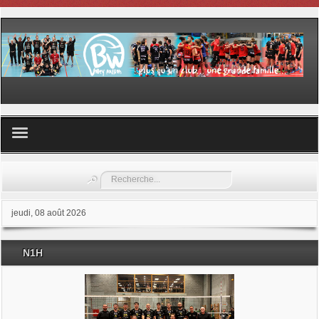
Volley ball
Rechercher
Les samedis du sport
jeudi, 08 août 2026
Les Garderies sportives
N1H
Les stages
Documents