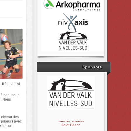
Sponsors
Il faut aussi
ibué beaucoup
é. Nous
Brabant Wallon
Magic Miroir
u niveau des
Ville de Nivelles
es joueurs avec
Aclot Beach
 soit en