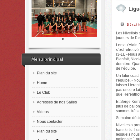
Ligu
Détail
Les Nivellois 
joueurs de l'a
Lorsqu’Alain B
s’est retrouvé
(3-1). «Nous 
Menu principal
Bienfait, Nico
dernière. Quat
de l’équipe.
Plan du site
Un futur coach
l’équipe. «Nou
Home
laisser Herent
pas encore fai
Le Club
que Herenthout
Et Serge Kerr
Adresses de nos Salles
plus de ballon
sommes très co
Videos
Semaine décisi
Nous contacter
Nivelles a pr
transferts. Il
Plan du site
lesquels nous 
nationale 1 o