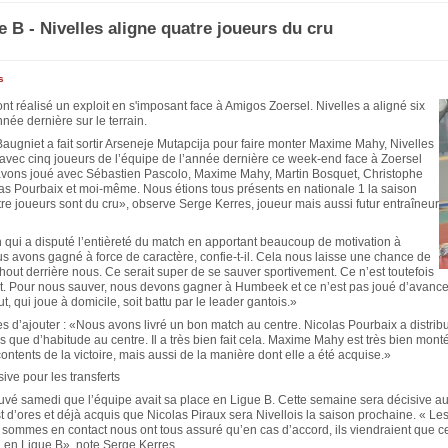
e B - Nivelles aligne quatre joueurs du cru
s
ont réalisé un exploit en s'imposant face à Amigos Zoersel. Nivelles a aligné six
nnée dernière sur le terrain.
augniet a fait sortir Arseneje Mutapcija pour faire monter Maxime Mahy, Nivelles
 avec cinq joueurs de l’équipe de l’année dernière ce week-end face à Zoersel
avons joué avec Sébastien Pascolo, Maxime Mahy, Martin Bosquet, Christophe
las Pourbaix et moi-même. Nous étions tous présents en nationale 1 la saison
re joueurs sont du cru», observe Serge Kerres, joueur mais aussi futur entraîneur
 qui a disputé l’entièreté du match en apportant beaucoup de motivation à
s avons gagné à force de caractère, confie-t-il. Cela nous laisse une chance de
hout derrière nous. Ce serait super de se sauver sportivement. Ce n’est toutefois
t. Pour nous sauver, nous devons gagner à Humbeek et ce n’est pas joué d’avance. 
, qui joue à domicile, soit battu par le leader gantois.»
es d’ajouter : «Nous avons livré un bon match au centre. Nicolas Pourbaix a distr
s que d’habitude au centre. Il a très bien fait cela. Maxime Mahy est très bien mont
ntents de la victoire, mais aussi de la manière dont elle a été acquise.»
ve pour les transferts
ouvé samedi que l’équipe avait sa place en Ligue B. Cette semaine sera décisive a
 est d’ores et déjà acquis que Nicolas Piraux sera Nivellois la saison prochaine. « L
sommes en contact nous ont tous assuré qu’en cas d’accord, ils viendraient que ce
u en Ligue B», note Serge Kerres.