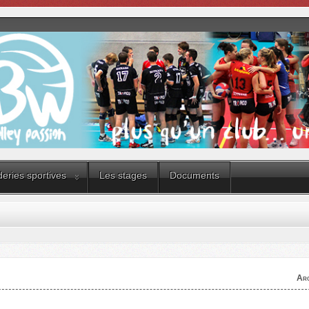
eries sportives
Les stages
Documents
Arc