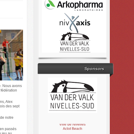
Sponsors
ée. Nous avons
 fédération
ans, Alex
ois des sept
Brabant Wallon
 de notre
Magic Miroir
Ville de Nivelles
Aclot Beach
ien passés
n jeu au