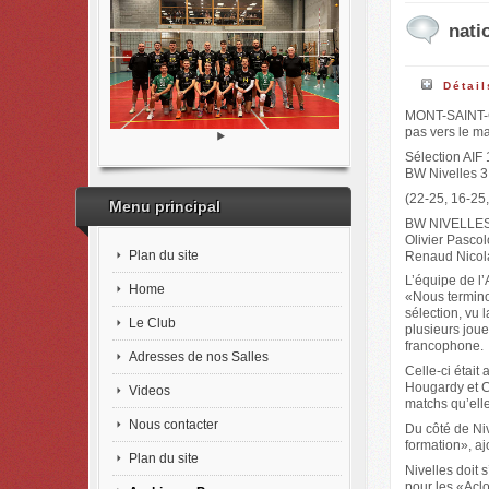
nati
Détail
MONT-SAINT-GU
pas vers le ma
Sélection AIF 
BW Nivelles 3
(22-25, 16-25,
Menu principal
BW NIVELLES :
Olivier Pasco
Plan du site
Renaud Nicolay
L’équipe de l’
Home
«Nous termino
sélection, vu 
Le Club
plusieurs joue
francophone.
Adresses de nos Salles
Celle-ci était 
Hougardy et Ch
Videos
matchs qu’elle
Nous contacter
Du côté de Niv
formation», aj
Plan du site
Nivelles doit
pour les «Acl