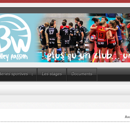
eries sportives
Les stages
Documents
Arc