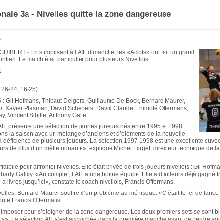
onale 3a - Nivelles quitte la zone dangereuse
s
IBERT - En s’imposant à l’AIF dimanche, les «Aclots» ont fait un grand
intien. Le match était particulier pour plusieurs Nivellois.
1
 26-24, 16-25).
 Gil Hofmans, Thibaut Deigers, Guillaume De Bock, Bernard Maurer,
lo, Xavier Plasman, David Schepers, David Claude, Thimoté Offermans,
, Vincent Sibille, Anthony Galle.
AIF présente une sélection de jeunes joueurs nés entre 1995 et 1998.
ns la saison avec un mélange d’anciens et d’éléments de la nouvelle
la déficience de plusieurs joueurs. La sélection 1997-1998 est une excellente cuv
urs de plus d’un mètre nonante», explique Michel Forget, directeur technique de la
affaiblie pour affronter Nivelles. Elle était privée de trois joueurs nivellois : Gil Hofm
arly Galloy. «Au complet, l’AIF a une bonne équipe. Elle a d’ailleurs déjà gagné tr
 a livrés jusqu’ici», constate le coach nivellois, Francis Offermans.
elles, Bernard Maurer souffre d’un problème au ménisque. «C’était le fer de lance
oute Francis Offermans.
 s’imposer pour s’éloigner de la zone dangereuse. Les deux premiers sets se sont b
ots». La sélection AIF s’est accrochée dans la première manche avant de perdre so