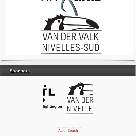
Sponsors
Brabant Wallon
Magic Miroir
Ville de Nivelles
Aclot Beach