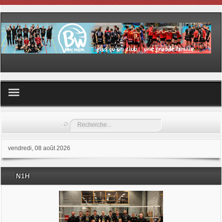
Volley ball
Rechercher
Les samedis du sport
vendredi, 08 août 2026
Les Garderies sportives
N1H
Les stages
Documents