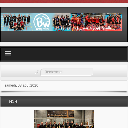
Volley ball
Rechercher
Les samedis du sport
samedi, 08 août 2026
Les Garderies sportives
N1H
Les stages
Documents