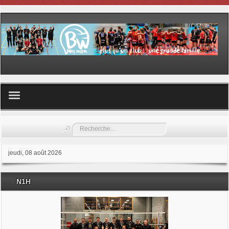
Volley ball
Rechercher
Les samedis du sport
jeudi, 08 août 2026
Les Garderies sportives
N1H
Les stages
Documents