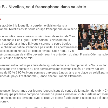
e B - Nivelles, seul francophone dans sa série
s
s accède à la Ligue B, la deuxième division dans la
ionale. Nivelles est la seule équipe francophone de la série.
 sont montés deux années consécutives, de nationale 2 en
e nationale 1 en Ligue B cette saison : «Nous ne nous
 à accéder à la ligue B. Nous y serons la seule équipe
Le championnat ne s’annonce pas facile. Les performances
e calcule en zéros à un certain niveau. Chez nous, il y a
ros mais pas de chiffre devant», sourit le président du club, Francis Offermans, lo
de l’équipe dimanche midi.
’entendent toutefois pas faire de la figuration dans le championnat : «Nous voulo
s que l’on peut faire du bon travail avec des moyens limités. Le volley-ball est
e de 85 % à 90 %. Nous sommes parvenus à nous faire une place au soleil, parmi
uipes du pays. C’est énorme», lance encore Francis Offermans.
ptent en leurs rangs des jeunes joueurs issus du centre de formation du club : «C’
Notre équipe première comporte pas mal de jeunes formés au club. Certains ont mêm
 dans toutes les divisions avec le club. Je pense à Sébastien Pascolo. Il a été ch
sions».