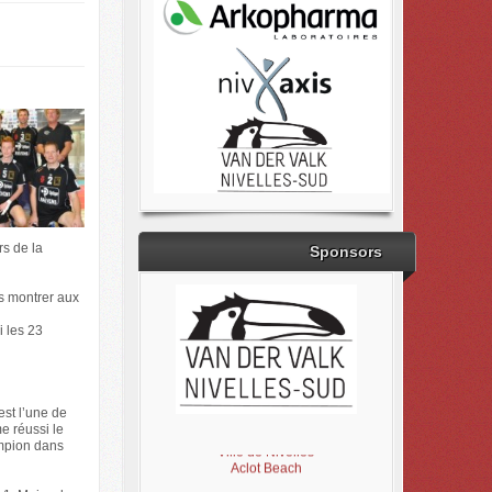
rs de la
Sponsors
ns montrer aux
 les 23
est l’une de
Brabant Wallon
e réussi le
Magic Miroir
ampion dans
Ville de Nivelles
Aclot Beach