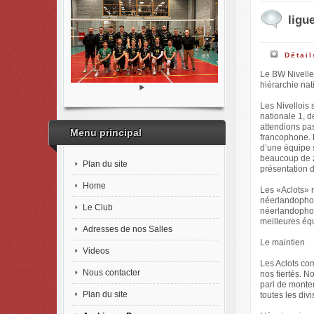
ligu
Détail
Le BW Nivelle
hiérarchie nat
Les Nivellois
nationale 1, d
attendions pas
Menu principal
francophone. 
d’une équipe s
beaucoup de zé
Plan du site
présentation 
Home
Les «Aclots» n
néerlandophone
Le Club
néerlandophon
meilleures éq
Adresses de nos Salles
Le maintien
Videos
Les Aclots com
Nous contacter
nos fiertés. 
pari de monter
Plan du site
toutes les divi