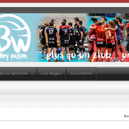
eries sportives
Les stages
Documents
Arc